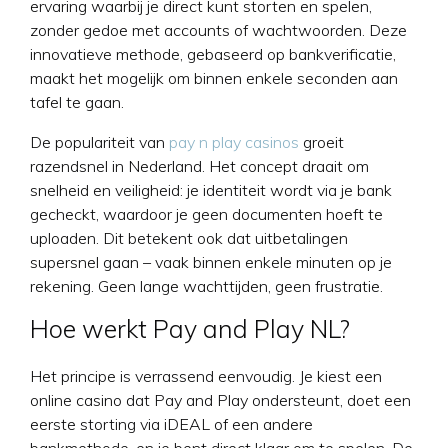
ervaring waarbij je direct kunt storten en spelen,
zonder gedoe met accounts of wachtwoorden. Deze
innovatieve methode, gebaseerd op bankverificatie,
maakt het mogelijk om binnen enkele seconden aan
tafel te gaan.
De populariteit van
pay n play casinos
groeit
razendsnel in Nederland. Het concept draait om
snelheid en veiligheid: je identiteit wordt via je bank
gecheckt, waardoor je geen documenten hoeft te
uploaden. Dit betekent ook dat uitbetalingen
supersnel gaan – vaak binnen enkele minuten op je
rekening. Geen lange wachttijden, geen frustratie.
Hoe werkt Pay and Play NL?
Het principe is verrassend eenvoudig. Je kiest een
online casino dat Pay and Play ondersteunt, doet een
eerste storting via iDEAL of een andere