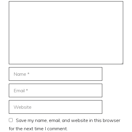
a
C
t
o
i
m
o
m
n
e
n
t
N
a
m
E
e
m
a
W
i
e
l
b
Save my name, email, and website in this browser
s
for the next time I comment.