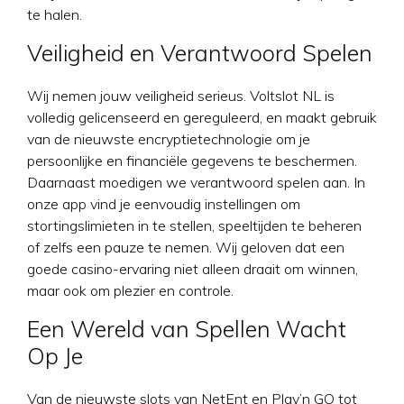
te halen.
Veiligheid en Verantwoord Spelen
Wij nemen jouw veiligheid serieus. Voltslot NL is
volledig gelicenseerd en gereguleerd, en maakt gebruik
van de nieuwste encryptietechnologie om je
persoonlijke en financiële gegevens te beschermen.
Daarnaast moedigen we verantwoord spelen aan. In
onze app vind je eenvoudig instellingen om
stortingslimieten in te stellen, speeltijden te beheren
of zelfs een pauze te nemen. Wij geloven dat een
goede casino-ervaring niet alleen draait om winnen,
maar ook om plezier en controle.
Een Wereld van Spellen Wacht
Op Je
Van de nieuwste slots van NetEnt en Play’n GO tot