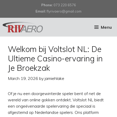
Skip
Phone:
073 220 6576
to
Email:
flyrivaero@gmail.com
content
Menu
Welkom bij Voltslot NL: De
Ultieme Casino-ervaring in
Je Broekzak
March 19, 2026
by
jamiehlake
Of je nu een doorgewinterde speler bent of net de
wereld van online gokken ontdekt, Voltslot NL biedt
een ongeëvenaarde spelervaring die speciaal is
afgestemd op Nederlandse spelers. Ons platform