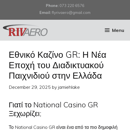
Skip
Phone:
073 220 6576
to
Email:
flyrivaero@gmail.com
content
Menu
Εθνικό Καζίνο GR: Η Νέα
Εποχή του Διαδικτυακού
Παιχνιδιού στην Ελλάδα
December 29, 2025
by
jamiehlake
Γιατί το National Casino GR
Ξεχωρίζει;
Το National Casino GR είναι ένα από τα πιο δημοφιλή