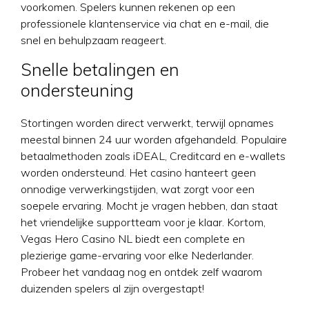
voorkomen. Spelers kunnen rekenen op een
professionele klantenservice via chat en e-mail, die
snel en behulpzaam reageert.
Snelle betalingen en
ondersteuning
Stortingen worden direct verwerkt, terwijl opnames
meestal binnen 24 uur worden afgehandeld. Populaire
betaalmethoden zoals iDEAL, Creditcard en e-wallets
worden ondersteund. Het casino hanteert geen
onnodige verwerkingstijden, wat zorgt voor een
soepele ervaring. Mocht je vragen hebben, dan staat
het vriendelijke supportteam voor je klaar. Kortom,
Vegas Hero Casino NL biedt een complete en
plezierige game-ervaring voor elke Nederlander.
Probeer het vandaag nog en ontdek zelf waarom
duizenden spelers al zijn overgestapt!