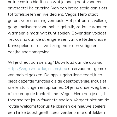
online casino biedt alles wat je nodig hebt voor een
onvergetelijke ervaring. Van een breed scala aan slots
tot tafelspellen en live dealers, Vegas Hero staat
garant voor urenlang vermaak. Het platform is volledig
geoptimaliseerd voor mobiel gebruik, zodat je waar en
wanneer je maar wilt kunt spelen. Bovendien voldoet
het casino aan de strenge eisen van de Nederlandse
Kansspelautoriteit, wat zorgt voor een veilige en
eerlijke speelomgeving.
Wil je direct aan de slag? Download dan de app via
https://vegashero-login.com/app
en ervaar het gemak
van mobiel gokken. De app is gebruiksvriendelijk en
biedt dezelfde functies als de desktopversie, inclusief
snelle stortingen en opnames. Of je nu onderweg bent
of lekker op de bank zit, met Vegas Hero heb je altijd
toegang tot jouw favoriete spellen. Vergeet niet om de
royale welkomstbonus te claimen die nieuwe spelers
een flinke boost geeft. Lees verder om te ontdekken