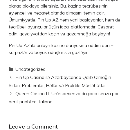
olaraq bloklaya bilərsiniz. Bu, kazino təcrübəsinin
əyləncəli və nəzarət altında olmasını təmin edir.
Ümumiyyətlə, Pin Up AZ həm yeni başlayanlar, həm də
təcrübəli oyunçular üçün ideal platformadır. Cəsarət
edin, qeydiyyatdan keçin və qazanmağa başlayın!
Pin Up AZ ilə onlayn kazino dünyasına addım atın –
sürprizlər və böyük uduşlar sizi gözləyir!
C
Uncategorized
a
P
Pin Up Casino ilə Azərbaycanda Qalib Olmağın
t
o
Sirləri: Problemlər, Həllər və Praktiki Məsləhətlər
e
s
Queen Casino IT: Un’esperienza di gioco senza pari
g
t
per il pubblico italiano
o
n
r
a
i
v
e
i
Leave a Comment