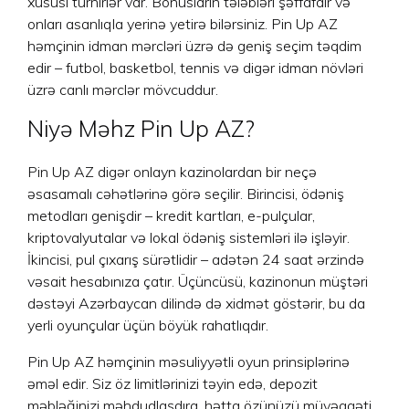
xüsusi turnirlər var. Bonusların tələbləri şəffafdır və
onları asanlıqla yerinə yetirə bilərsiniz. Pin Up AZ
həmçinin idman mərcləri üzrə də geniş seçim təqdim
edir – futbol, basketbol, tennis və digər idman növləri
üzrə canlı mərclər mövcuddur.
Niyə Məhz Pin Up AZ?
Pin Up AZ digər onlayn kazinolardan bir neçə
əsasamalı cəhətlərinə görə seçilir. Birincisi, ödəniş
metodları genişdir – kredit kartları, e-pulçular,
kriptovalyutalar və lokal ödəniş sistemləri ilə işləyir.
İkincisi, pul çıxarış sürətlidir – adətən 24 saat ərzində
vəsait hesabınıza çatır. Üçüncüsü, kazinonun müştəri
dəstəyi Azərbaycan dilində də xidmət göstərir, bu da
yerli oyunçular üçün böyük rahatlıqdır.
Pin Up AZ həmçinin məsuliyyətli oyun prinsiplərinə
əməl edir. Siz öz limitlərinizi təyin edə, depozit
məbləğinizi məhdudlaşdıra, hətta özünüzü müvəqqəti