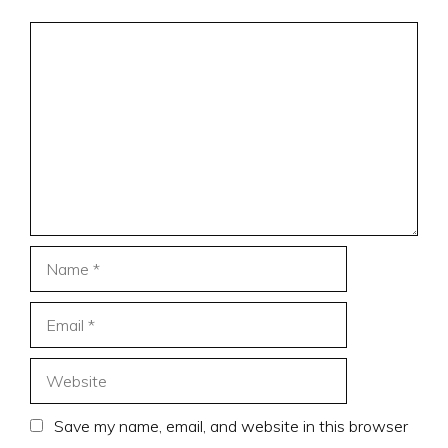
s
g
a
C
t
o
i
m
o
m
n
e
n
t
N
a
m
E
e
m
a
W
i
e
l
b
Save my name, email, and website in this browser
s