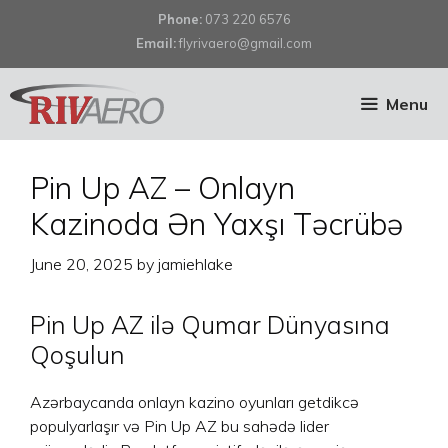
Skip
Phone:
073 220 6576
to
Email:
flyrivaero@gmail.com
content
Menu
Pin Up AZ – Onlayn
Kazinoda Ən Yaxşı Təcrübə
June 20, 2025
by
jamiehlake
Pin Up AZ ilə Qumar Dünyasına
Qoşulun
Azərbaycanda onlayn kazino oyunları getdikcə
populyarlaşır və Pin Up AZ bu sahədə lider