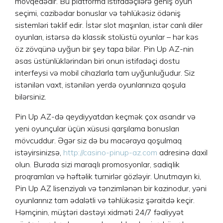
mövqedədir. Bu platforma istifadəçilərə geniş oyun
seçimi, cazibədar bonuslar və təhlükəsiz ödəniş
sistemləri təklif edir. İstər slot maşınları, istər canlı diler
oyunları, istərsə də klassik stolüstü oyunlar – hər kəs
öz zövqünə uyğun bir şey tapa bilər. Pin Up AZ-nin
əsas üstünlüklərindən biri onun istifadəçi dostu
interfeysi və mobil cihazlarla tam uyğunluğudur. Siz
istənilən vaxt, istənilən yerdə oyunlarınıza qoşula
bilərsiniz.
Pin Up AZ-də qeydiyyatdan keçmək çox asandır və
yeni oyunçular üçün xüsusi qarşılama bonusları
mövcuddur. Əgər siz də bu macəraya qoşulmaq
istəyirsinizsə,
http://casino-pinup-az.com
adresinə daxil
olun. Burada sizi maraqlı promosyonlar, sadiqlik
proqramları və həftəlik turnirlər gözləyir. Unutmayın ki,
Pin Up AZ lisenziyalı və tənzimlənən bir kazinodur, yəni
oyunlarınız tam ədalətli və təhlükəsiz şəraitdə keçir.
Həmçinin, müştəri dəstəyi xidməti 24/7 fəaliyyət